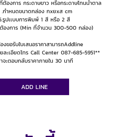
ษที่ต้องการ กระดาษขาว หรือกระดาษโทนน้ำตาล
 .กำหนดขนาดกล่อง กxยxส cm
5.รูปเเบบการพิมพ์ 1 สี หรือ 2 สี
่ต้องการ (Min ที่จำนวน 300-500 กล่อง)
องขอรับใบเสนอราคาสามารถAddline
ายละเอียดโทร Call Center 087-685-5951**
ราจะตอบกลับราคาภายใน 30 นาที
ADD LINE