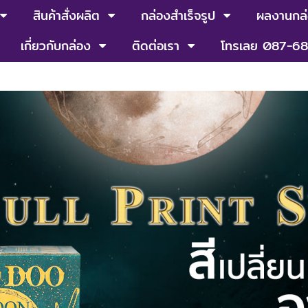
สินค้าสั่งผลิต
กล่องสำเร็จรูป
ผลงานกล่
เกี่ยวกับกล่อง
ติดต่อเรา
โทรเลย 087-6