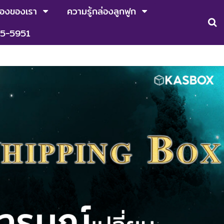
องของเรา
ความรู้กล่องลูกฟูก
85-5951