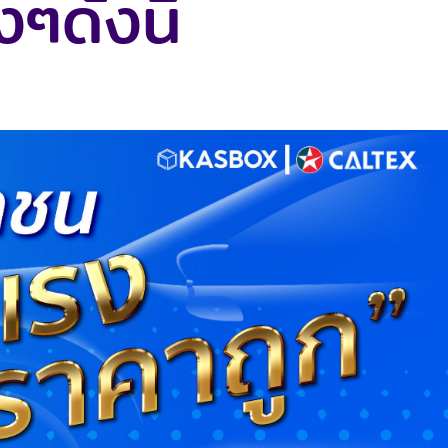
ๆดังนี้