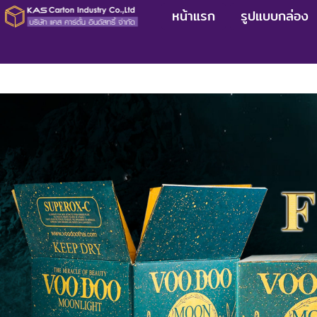
หน้าแรก
รูปแบบกล่อง
หน้าแรก
>
ความรู้กล่องลูกฟูก
>
ลังกระดาษ