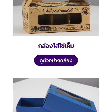
กล่องใส่ใข่เค็ม
ดูตัวอย่างกล่อง