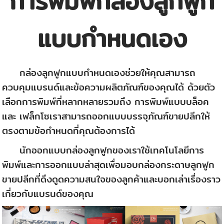
การพิมพ์กล่องลูกฟูก
แบบกำหนดเอง
กล่องลูกฟูกแบบกำหนดเองช่วยให้คุณสามารถ
ควบคุมแบรนด์และข้อความผลิตภัณฑ์ของคุณได้ ด้วยตัว
เลือกการพิมพ์ที่หลากหลายรวมถึง การพิมพ์แบบบล็อค
และ เฟล็กโซเราสามารถออกแบบบรรจุภัณฑ์ขายปลีกให้
ตรงตามข้อกำหนดที่คุณต้องการได้
นักออกแบบกล่องลูกฟูกของเราใช้เทคโนโลยีการ
พิมพ์และการออกแบบล่าสุดเพื่อมอบกล่องกระดาษลูกฟูก
ขายปลีกที่ดึงดูดความสนใจของลูกค้าและบอกเล่าเรื่องราว
เกี่ยวกับแบรนด์ของคุณ