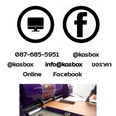
087-685-5951 @kasbox
@kasbox
i
nfo@kasbox
ขอราคา
Online Facebook