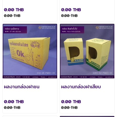
0.00 THB
0.00 THB
0.00 THB
0.00 THB
ผลงานกล่องฝาชน
ผลงานกล่องฝาเสียบ
0.00 THB
0.00 THB
0.00 THB
0.00 THB