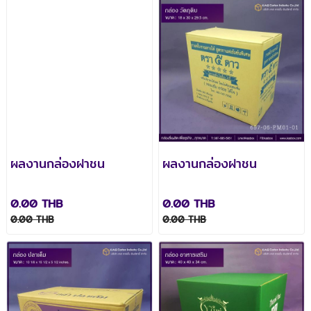
ผลงานกล่องฝาชน
ผลงานกล่องฝาชน
0.00 THB
0.00 THB
0.00 THB
0.00 THB