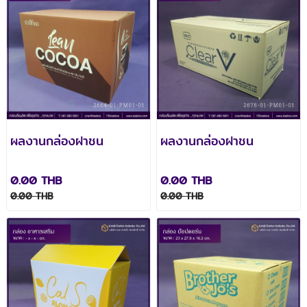
ผลงานกล่องฝาชน
ผลงานกล่องฝาชน
0.00 THB
0.00 THB
0.00 THB
0.00 THB