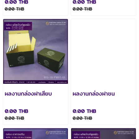
0.00 THB
0.00 THB
0.00 THB
0.00 THB
ผลงานกล่องฝาเสียบ
ผลงานกล่องฝาชน
0.00 THB
0.00 THB
0.00 THB
0.00 THB