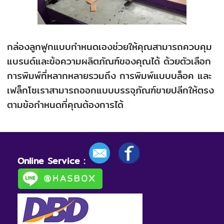
กล่องลูกฟูกแบบกำหนดเองช่วยให้คุณสามารถควบคุม
แบรนด์และข้อความผลิตภัณฑ์ของคุณได้ ด้วยตัวเลือก
การพิมพ์ที่หลากหลายรวมถึง การพิมพ์แบบบล็อค และ
เฟล็กโซเราสามารถออกแบบบรรจุภัณฑ์ขายปลีกให้ตรง
ตามข้อกำหนดที่คุณต้องการได้
Online Service :