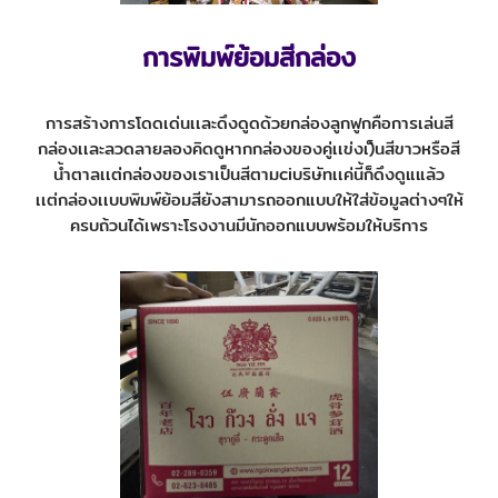
การพิมพ์ย้อมสีกล่อง
การสร้างการโดดเด่นเเละดึงดูดด้วยกล่องลูกฟูกคือการเล่นสี
กล่องเเละลวดลายลองคิดดูหากกล่องของคู่เเข่งเ)็นสีขาวหรือสี
น้ำตาลเเต่กล่องของเราเป็นสีตามciบริษัทเเค่นี้ก็ดึงดูแแล้ว
เเต่กล่องเเบบพิมพ์ย้อมสียังสามารถออกแบบให้ใส่ข้อมูลต่างๆให้
ครบถ้วนได้เพราะโรงงานมีนักออกแบบพร้อมให้บริการ