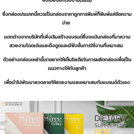
ส่งไปยังอีกโรงงาน(B2B)
ซึ่งกล่องประเภทนี้ควรเป็นกล่องราคาถูกการพิมพ์ก็พิมพ์เเค่ข้อความ
ง่าย
เเตกต่างจากบริษัทที่เพิ่งเริมสร้างเเบรนด์ซึ่งจะเน้นกล่องที่มาความ
สวยงามโดดเด่นเเละดึงดูดเเละมีฟังชั่นการใช้งานที่เหมาะสม
ตัวอย่างกล่องเหล่านี้เราอยากให้เห็นไอเดียในการผลิตกล่องเพื่อเป็น
เเนวทางให้กับลูกค้า
เพื่อนำไปพัฒนาลวดลายให้สวยงามเเละเหมาะสมกับเเบรนด์ตัวเอง