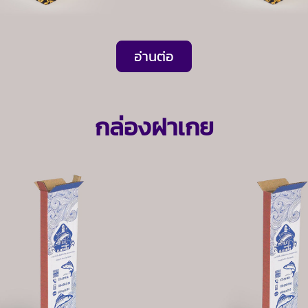
อ่านต่อ
กล่องฝาเกย