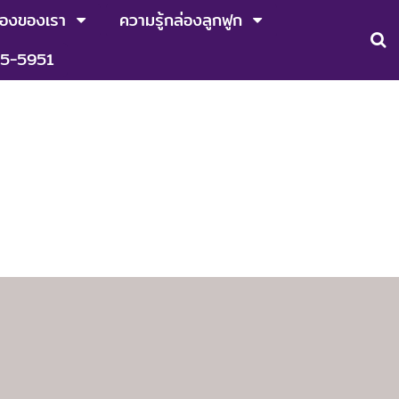
องของเรา
ความรู้กล่องลูกฟูก
85-5951