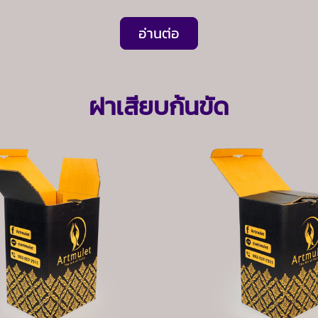
อ่านต่อ
ฝาเสียบก้นขัด