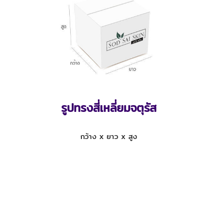
รูปทรงสี่เหลี่ยมจตุรัส
กว้าง x ยาว x สูง