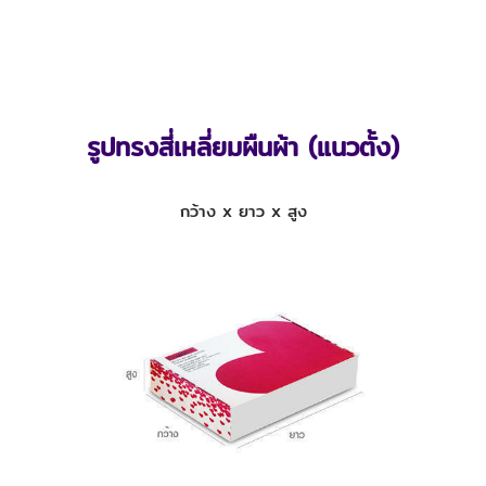
รูปทรงสี่เหลี่ยมผืนผ้า (แนวตั้ง)
กว้าง x ยาว x สูง