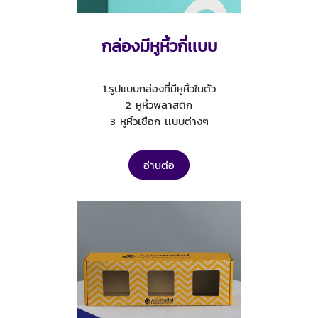
กล่องมีหูหิ้วกี่เเบบ
1.รูปแบบกล่องที่มีหูหิ้วในตัว
2 หูหิ้วพลาสติก
3 หูหิ้วเชือก เเบบต่างๆ
อ่านต่อ