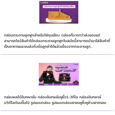
กล่องกระดาษลูกฟูกสำหรับใส่กุนเชียง
กล่องกระดาษลูกฟูกสำหรับใส่กุนเชียง กล่องที่มากกว่าส่งของแต่
สามารถโชว์สินค้าได้กล่องกระดาษลูกฟูกในสมัยนี้สามารถนำมาใส่สินค้าที่
เป็นอาหารและขนส่งถึงมือลูกค้าได้แล้วเนื่องจากกระดาษลูก...
ทริคการสั่งกล่องอินทผาลัม
กล่องผลไม้อินทผาลัม กล่องอินทผลัมหูหิ้ว1-3กิโล กล่องอินทผาลั
ม5กิโลกันมขึ้นไป รูปเเบบกล่อง รูปแบบกล่องฝาชนหูหิ้วหูช้างฝาตรอบ