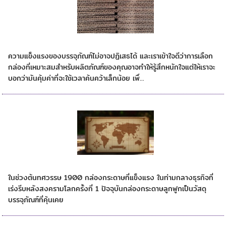
กล่อง Double Wall(กล่อง 5 ชั้น)
ความแข็งแรงของบรรจุภัณฑ์ไม่อาจปฏิเสธได้ และเราเข้าใจดีว่าการเลือก
กล่องที่เหมาะสมสำหรับผลิตภัณฑ์ของคุณอาจทำให้รู้สึกหนักใจแต่ให้เราจะ
บอกว่ามันคุ้มค่าที่จะใช้เวลาค้นคว้าเล็กน้อย เพื่...
ประวัติของกล่องกระดาษลูกฟูก
ในช่วงต้นทศวรรษ 1900 กล่องกระดาษที่แข็งแรง ในท่ามกลางธุรกิจที่
เร่งรีบหลังสงครามโลกครั้งที่ 1 ปัจจุบันกล่องกระดาษลูกฟูกเป็นวัสดุ
บรรจุภัณฑ์ที่คุ้นเคย