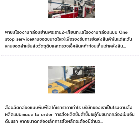
พาชมโรงงานกล่องลูกฟูกใจกลางพระราม2
พาชมโรงงานกล่องย่านพระราม2-เทียนทะเลโรงงานกล่องเเบบ One
stop serviceลานจอดขนาดใหญ่เพื่อรองรับการจัดส่งสินค้าในเเต่ละวัน
ลานจอดสำหรับส่งวัตถุดิบเเละตรวจเช็คสินคค้าก่อนเก็บเข้าคลังสิน...
สั่งผลิตกล่องแบบพิมพ์โลโก้เรทราคาเท่าไร
สั่งผลิตกล่องแบบพิมพ์โลโก้เรทราคาเท่าไร บริษัทของเราเป็นโรงงานสั่ง
ผลิตเเบบmade to order การสั่งผลิตขั้นต่ำขึ้นอยุ่กับขนาดกล่องเป็นอัน
ดับเเรก หากขนาดกล่องเล็กการสั่งผลิตจะต้องมีจำนว...