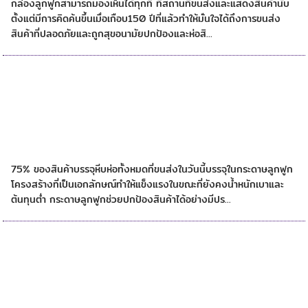
กล่องลูกฟูกสามารถมองเห็นได้ทุกที่ ที่สถานที่ขนส่งและแสดงสินค้านับ
ตั้งแต่มีการคิดค้นขึ้นเมื่อเกือบ150 ปีที่แล้วทำให้มั่นใจได้ถึงการขนส่ง
สินค้าที่ปลอดภัยและถูกสุขอนามัยปกป้องและห่อสิ...
เหตุผลที่ต้องเลือกกล่องลูกฟูก
75% ของสินค้าบรรจุหีบห่อทั้งหมดที่ขนส่งในวันนี้บรรจุในกระดาษลูกฟูก
โครงสร้างที่เป็นเอกลักษณ์ทำให้แข็งแรงในขณะที่ยังคงน้ำหนักเบาและ
ต้นทุนต่ำ กระดาษลูกฟูกช่วยปกป้องสินค้าได้อย่างมีปร...