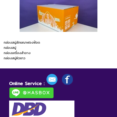
กล่องสบู่ลักขณาฟองฟ๊อด
กล่องสบู่
กล่องเครื่องสำอาง
กล่องสบู่ผิวขาว
Online Service :