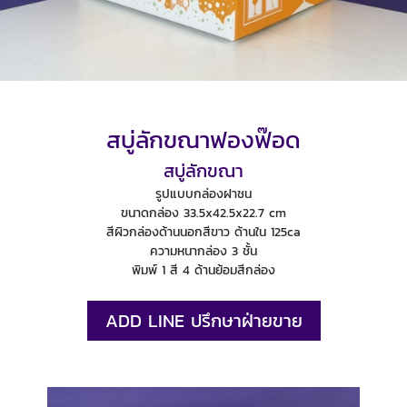
สบู่ลักขณาฟองฟ๊อด
สบู่ลักขณา
รูปแบบกล่องฝาชน
ขนาดกล่อง 33.5x42.5x22.7 cm
สีผิวกล่องด้านนอกสีขาว ด้านใน 125ca
ความหนากล่อง 3 ชั้น
พิมพ์ 1 สี 4 ด้านย้อมสีกล่อง
ADD LINE ปรึกษาฝ่ายขาย