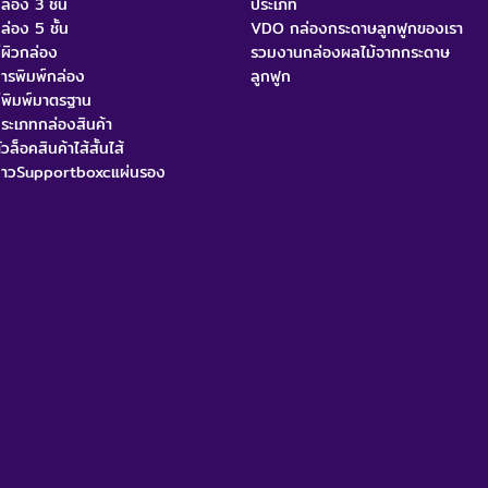
ล่อง 3 ชั้น
ประเภท
ล่อง 5 ชั้น
VDO กล่องกระดาษลูกฟูกของเรา
ีผิวกล่อง
รวมงานกล่องผลไม้จากกระดาษ
ารพิมพ์กล่อง
ลูกฟูก
ีพิมพ์มาตรฐาน
ระเภทกล่องสินค้า
ัวล็อคสินค้าไส้สั้นไส้
าวSupportboxcแผ่นรอง