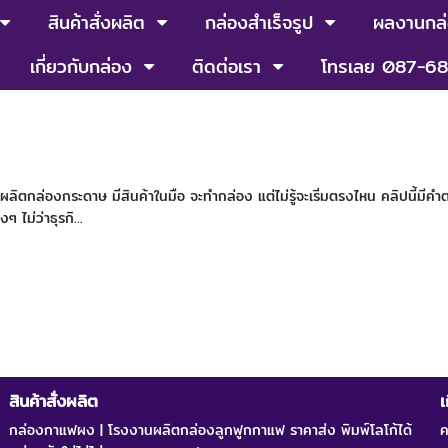
สินค้าสั่งผลิต
กล่องสำเร็จรูป
ผลงานกล่
เกี่ยวกับกล่อง
ติดต่อเรา
โทรเลย 087-6
สั่งผลิตกล่องกระดาษ
ผลิตกล่องกระดาษ มีสินค้าในมือ จะทำกล่อง แต่ไม่รู้จะเริ่มตรงไหน คลิปนี้มี
งๆ ไม่ว่าธุรกิ...
สินค้าสั่งผลิต
เ
กล่องกาแฟผง | โรงงานผลิตกล่องลูกฟูกกาแฟ ราคาส่ง พิมพ์โลโก้ได้
ค