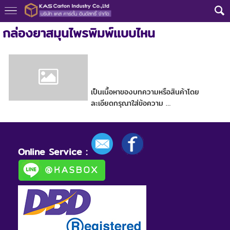
กล่องยาสมุนไพรพิมพ์เเบบไหน
กล่องยาสมุนไพรพิมพ์เเบบ
ไหน
เป็นเนื้อหาของบทความหรือสินค้าโดย
ละเอียดกรุณาใส่ข้อความ …
Online Service :