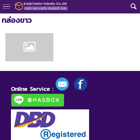
กล่องขาว
สีผิวกล่อง
Online Service :