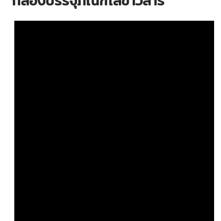
งบรรจุภัณฑ์ใส่ข้าวสาร