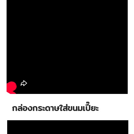
กล่องกระดาษใส่ขนมเปี๊ยะ กล่