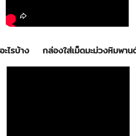
อะไรบ้าง กล่องใส่เม็ดมะม่วงหิมพาน