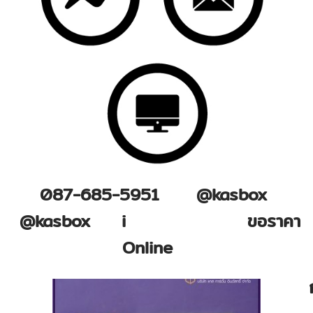
087-685-5951 @kasbox
@kasbox i
nfo@kasbox
ขอราคา
Online