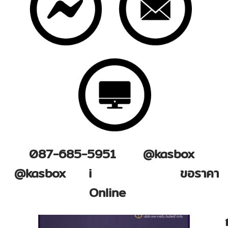
087-685-5951 @kasbox
@kasbox i
nfo@kasbox
ขอราคา
Online