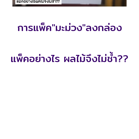
การแพ็ค"มะม่วง"ลงกล่อง
แพ็คอย่างไร ผลไม้จึงไม่ช้ำ??