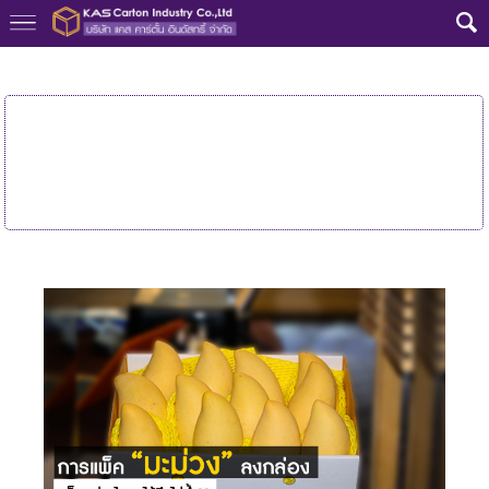
หน้าแรก
>
ความรู้กล่องลูกฟูก
>
การแพ็คผลไม้สำหรับจัดส่ง
การแพ็คมะม่วง
กล่องมะม่วงที่ดี
ส่งจากสวนไม่
ลงกล่อง
ควรพิมพ์ข้อมูล
ต้องกลัว ช้ำ
อะไรบ้าง
Farm to table
เลือกกล่องผลไม้
อย่างไรดี?