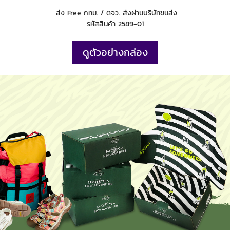
ส่ง Free กทม. / ตจว. ส่งผ่านบริษัทขนส่ง
รหัสสินค้า 2589-01
ดูตัวอย่างกล่อง