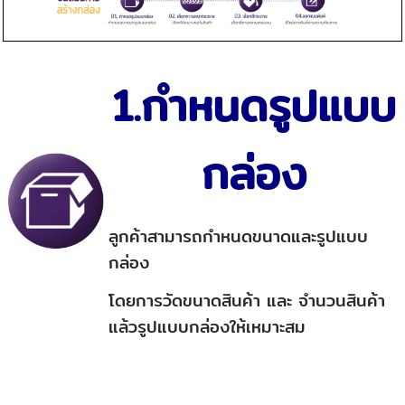
1.กำหนดรูปแบบ
กล่อง
ลูกค้าสามารถกำหนดขนาดและรูปแบบ
กล่อง
โดยการวัดขนาดสินค้า และ จำนวนสินค้า
แล้วรูปแบบกล่องให้เหมาะสม