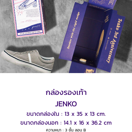
กล่องรองเท้า
JENKO
ขนาดกล่องใน : 13 x 35 x 13 cm.
ขนาดกล่องนอก : 14.1 x 16 x 36.2 cm
ความหนา : 3 ชั้น ลอน B