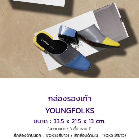
กล่องรองเท้า
YOUNGFOLKS
ขนาด : 33.5 x 21.5 x 13 cm.
1ความหนา : 3 ชั้น ลอน E
สีกล่องด้านนอก : 170KS(สีขาว) / สีกล่องด้านใน : 170KS(สีขาว)