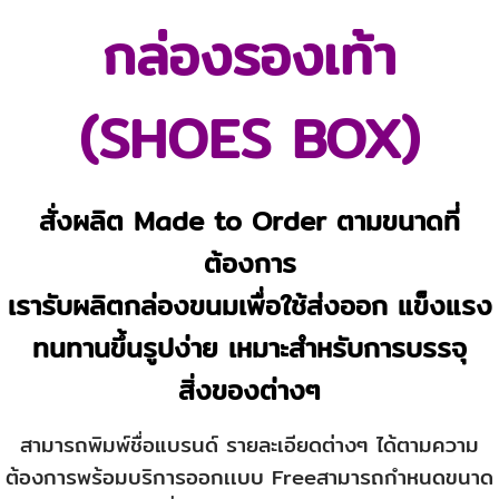
กล่องรองเท้า
(SHOES BOX)
สั่งผลิต Made to Order ตามขนาดที่
ต้องการ
เรารับผลิตกล่องขนมเพื่อใช้ส่งออก แข็งแรง
ทนทานขึ้นรูปง่าย เหมาะสำหรับการบรรจุ
สิ่งของต่างๆ
สามารถพิมพ์ชื่อแบรนด์ รายละเอียดต่างๆ ได้ตามความ
ต้องการพร้อมบริการออกเเบบ Freeสามารถกำหนดขนาด