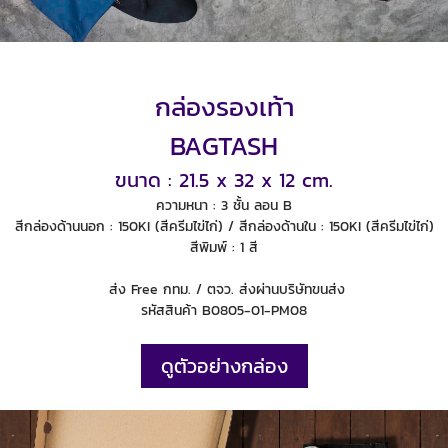
กล่องรองเท้า
BAGTASH
ขนาด : 21.5 x 32 x 12 cm.
ความหนา : 3 ชั้น ลอน B
สีกล่องด้านนอก : 150KI (สีครีมไข่ไก่) / สีกล่องด้านใน : 150KI (สีครีมไข่ไก่)
สีพิมพ์ : 1 สี
ส่ง Free กทม. / ตจว. ส่งผ่านบริษัทขนส่ง
รหัสสินค้า B0805-01-PM08
ดูตัวอย่างกล่อง