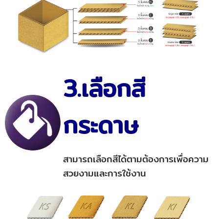
3.เลือกสี
กระดาษ
สามารถเลือกสีได้ตามต้องการเพื่อความ
สวยงาม
และการใช้งาน