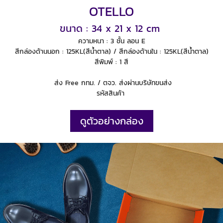
OTELLO
ขนาด : 34 x 21 x 12 cm
ความหนา : 3 ชั้น ลอน E
สีกล่องด้านนอก : 125KL(สีน้ำตาล) / สีกล่องด้านใน : 125KL(สีน้ำตาล)
สีพิมพ์ : 1 สี
ส่ง Free กทม. / ตจว. ส่งผ่านบริษัทขนส่ง
รหัสสินค้า
ดูตัวอย่างกล่อง