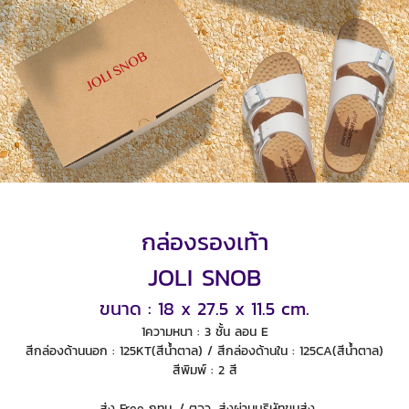
กล่องรองเท้า
JOLI SNOB
ขนาด : 18 x 27.5 x 11.5 cm.
1ความหนา : 3 ชั้น ลอน E
สีกล่องด้านนอก : 125KT(สีน้ำตาล) / สีกล่องด้านใน : 125CA(สีน้ำตาล)
สีพิมพ์ : 2 สี
ส่ง Free กทม. / ตจว. ส่งผ่านบริษัทขนส่ง