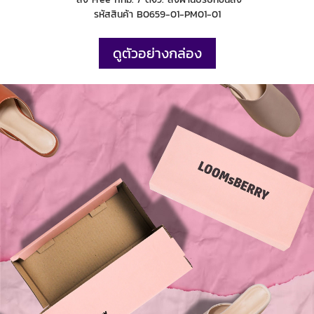
รหัสสินค้า B0659-01-PM01-01
ดูตัวอย่างกล่อง