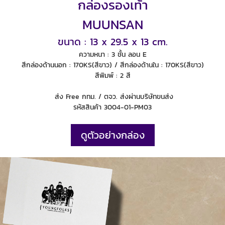
กล่องรองเท้า
MUUNSAN
ขนาด : 13 x 29.5 x 13 cm.
ความหนา : 3 ชั้น ลอน E
สีกล่องด้านนอก : 170KS(สีขาว) / สีกล่องด้านใน : 170KS(สีขาว)
สีพิมพ์ : 2 สี
ส่ง Free กทม. / ตจว. ส่งผ่านบริษัทขนส่ง
รหัสสินค้า 3004-01-PM03
ดูตัวอย่างกล่อง