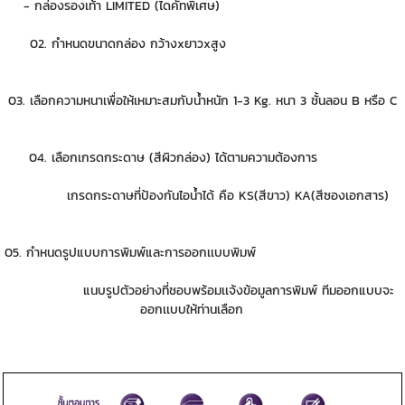
- กล่องรองเท้า LIMITED (ไดคัทพิเศษ)
02. กำหนดขนาดกล่อง กว้างxยาวxสูง
03. เลือกความหนาเพื่อให้เหมาะสมกับน้ำหนัก 1-3 Kg. หนา 3 ชั้นลอน B หรือ C
04. เลือกเกรดกระดาษ (สีผิวกล่อง) ได้ตามความต้องการ
เกรดกระดาษที่ป้องกันไอน้ำได้ คือ KS(สีขาว) KA(สีซองเอกสาร)
05. กำหนดรูปแบบการพิมพ์และการออกเเบบพิมพ์
แนบรูปตัวอย่างที่ชอบพร้อมเเจ้งข้อมูลการพิมพ์ ทีมออกแบบจะ
ออกเเบบให้ท่านเลือก